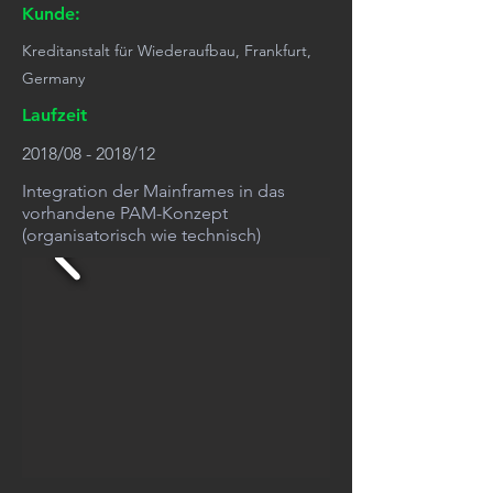
Kunde:
Kreditanstalt für Wiederaufbau, Frankfurt,
Germany
Laufzeit
2018/08 - 2018/12
Integration der Mainframes in das
vorhandene PAM-Konzept
(organisatorisch wie technisch)