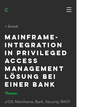
C
< Zurück
Mainframe-
Integration
in Privileged
Access
Management
Lösung bei
einer Bank
Thema:
z/OS, Mainframe, Bank, Security, RACF