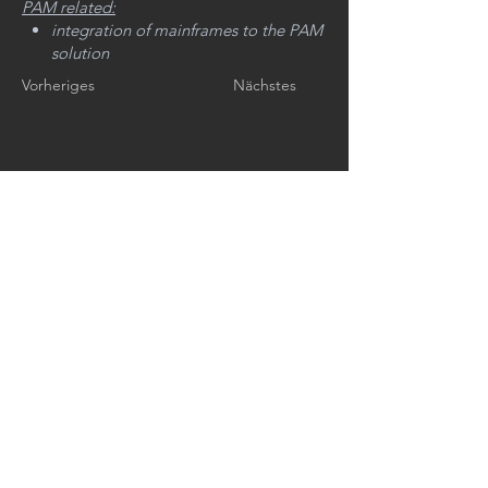
PAM related:
integration of mainframes to the PAM
solution
security gap-analysis
Vorheriges
Nächstes
C