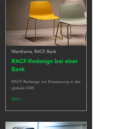
Mainframe, RACF, Bank
RACF-Redesign bei einer
Bank
RACF-Redesign zur Einpassung in das
globale IAM
Mehr ...