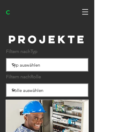
C
Projekte
Filtern nachTyp
Filtern nachRolle