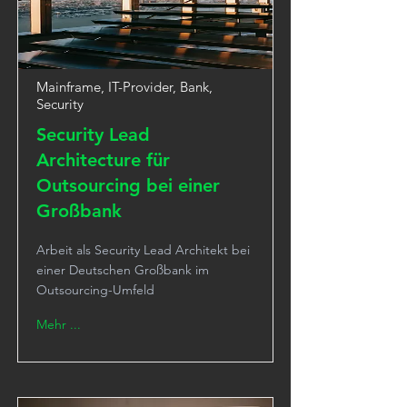
Mainframe, IT-Provider, Bank,
Security
Security Lead
Architecture für
Outsourcing bei einer
Großbank
Arbeit als Security Lead Architekt bei
einer Deutschen Großbank im
Outsourcing-Umfeld
Mehr ...