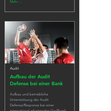
Mehr ...
Audit
Aufbau der Audit
Defense bei einer Bank
Aufbau und betriebliche
Unterstützung der Audit
Defense/Response bei einer
international arbeitenden Großbank