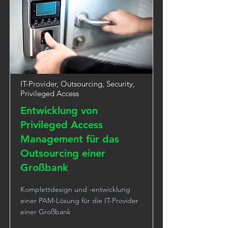
IT-Provider, Outsourcing, Security,
Privileged Access
Entwicklung von
Privileged Access
Management für das
Outsourcing einer
Großbank
Komplettdesign und -entwicklung
einer PAM-Lösung für die IT-Provider
einer Großbank