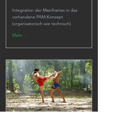
Integration der Mainframes in das
vorhandene PAM-Konzept
(organisatorisch wie technisch)
Mehr ...
Audit, i5, IT-Provider
Penetration Test i5/OS